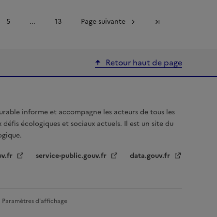
5
...
13
Page suivante
Dernière page
Retour haut de page
urable informe et accompagne les acteurs de tous les
 défis écologiques et sociaux actuels. Il est un site du
logique.
uv.fr
service-public.gouv.fr
data.gouv.fr
Paramètres d'affichage