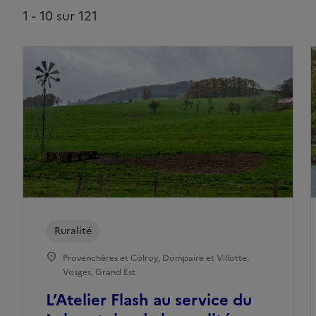
1 - 10 sur 121
Ruralité
Provenchères et Colroy, Dompaire et Villotte,
Vosges, Grand Est
L’Atelier Flash au service du