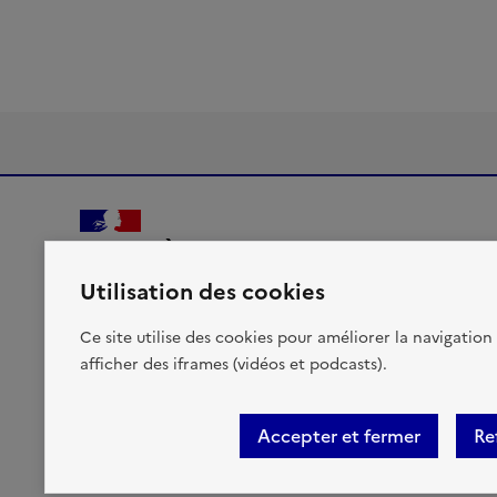
MINISTÈRES
TRANSITION ÉCOLOGIQUE
Utilisation des cookies
AMÉNAGEMENT DU TERRITOIRE
TRANSPORTS
Liberté, Égalité, Fraternité
Ce site utilise des cookies pour améliorer la navigation 
VILLE ET LOGEMENT
afficher des iframes (vidéos et podcasts).
Accepter et fermer
Re
Accessibilité : partiellement conforme
Mentions légales