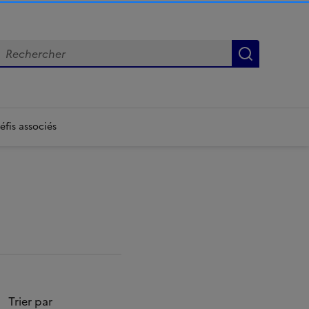
echercher
Lancer la
éfis associés
Trier par