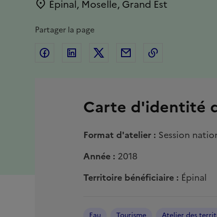
Épinal, Moselle, Grand Est
Emplacement
Partager la page
Partager sur Facebook
Partager sur Linkedin
Partager sur Twitter
Partager par Email
Copier l'adres
Carte d'identité 
Format d'atelier :
Session natio
Année :
2018
Territoire bénéficiaire :
Épinal
Eau
Tourisme
Atelier des terri