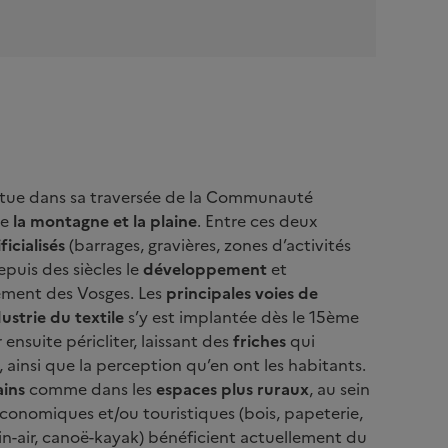
titue dans sa traversée de la Communauté
re
la montagne et la plaine
. Entre ces deux
ficialisés
(barrages, gravières, zones d’activités
epuis des siècles le
développement
et
ement des Vosges. Les
principales voies de
ustrie du textile
s’y est implantée dès le 15ème
nsuite péricliter, laissant des
friches
qui
e, ainsi que la perception qu’en ont les habitants.
ins
comme dans les
espaces plus ruraux
, au sein
 économiques et/ou touristiques (bois, papeterie,
ein-air, canoë-kayak) bénéficient actuellement du