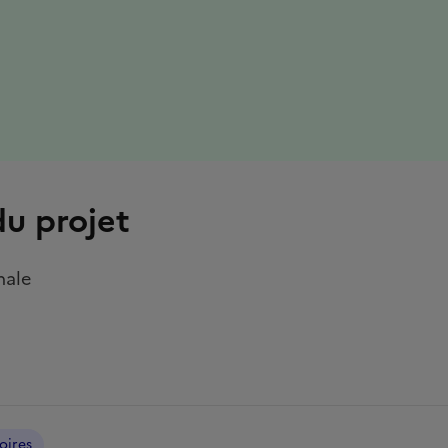
se de la page dans le presse-papiers
du projet
nale
toires