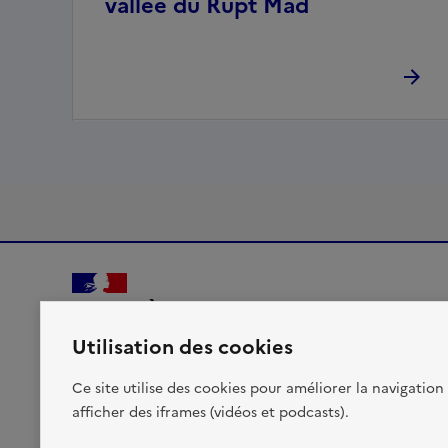
vallée du Rupt Mad
MINISTÈRES
TRANSITION ÉCOLOGIQUE
Utilisation des cookies
AMÉNAGEMENT DU TERRITOIRE
TRANSPORTS
Liberté, Égalité, Fraternité
Ce site utilise des cookies pour améliorer la navigation 
VILLE ET LOGEMENT
afficher des iframes (vidéos et podcasts).