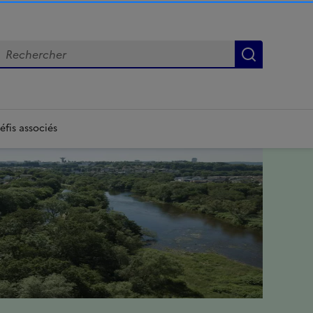
echercher
Lancer la
éfis associés