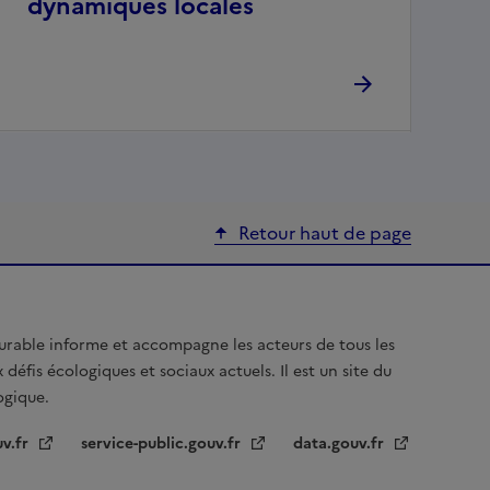
dynamiques locales
Retour haut de page
urable informe et accompagne les acteurs de tous les
 défis écologiques et sociaux actuels. Il est un site du
logique.
uv.fr
service-public.gouv.fr
data.gouv.fr