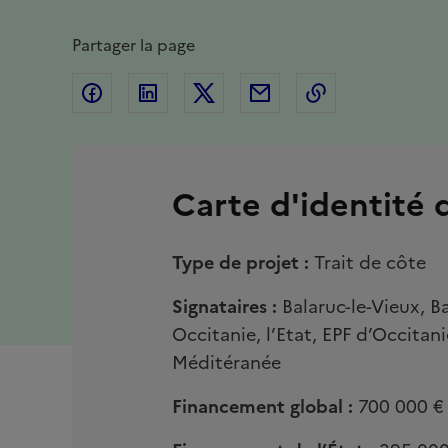
Partager la page
Partager sur Facebook
Partager sur Linkedin
Partager sur Twitter
Partager par Email
Copier l'adres
Carte d'identité 
Type de projet :
Trait de côte
Signataires :
Balaruc-le-Vieux, B
Occitanie, l’Etat, EPF d’Occitan
Méditéranée
Financement global :
700 000 €