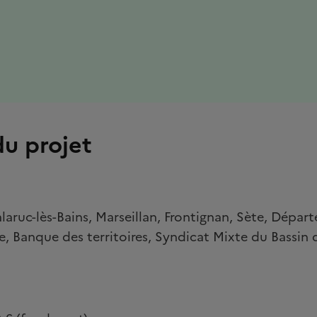
se de la page dans le presse-papiers
du projet
alaruc-lès-Bains, Marseillan, Frontignan, Sète, Dépar
ie, Banque des territoires, Syndicat Mixte du Bassin