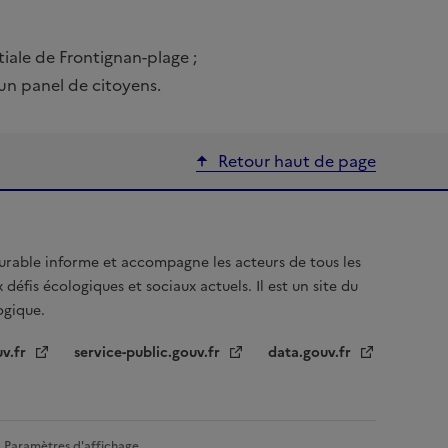
iale de Frontignan-plage ;
n panel de citoyens.
Retour haut de page
urable informe et accompagne les acteurs de tous les
 défis écologiques et sociaux actuels. Il est un site du
logique.
uv.fr
service-public.gouv.fr
data.gouv.fr
Paramètres d'affichage