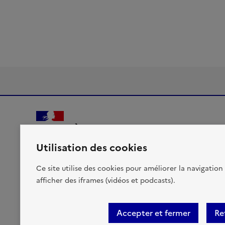
MINISTÈRES
TRANSITION ÉCOLOGIQUE
Utilisation des cookies
AMÉNAGEMENT DU TERRITOIRE
TRANSPORTS
Liberté, Égalité, Fraternité
Ce site utilise des cookies pour améliorer la navigation 
VILLE ET LOGEMENT
afficher des iframes (vidéos et podcasts).
Accepter et fermer
Re
Accessibilité : partiellement conforme
Mentions légales