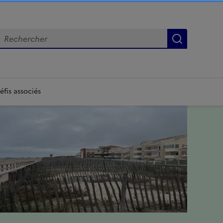
echercher
Lancer la
éfis associés