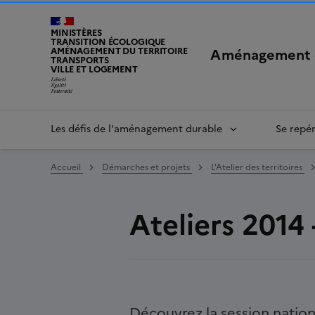
MINISTÈRES
TRANSITION ÉCOLOGIQUE
Aménagement 
AMÉNAGEMENT DU TERRITOIRE
TRANSPORTS
VILLE ET LOGEMENT
LIBERTÉ, ÉGALITÉ, FRATERNITÉ
Les défis de l'aménagement durable
Se repé
Accueil
Démarches et projets
L'Atelier des territoires
Ateliers 2014 
Découvrez la session natio