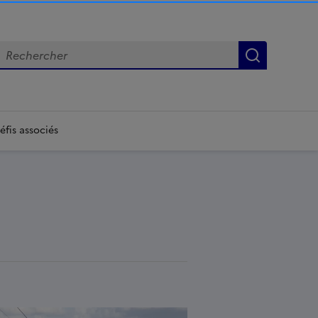
echercher
Lancer la
éfis associés