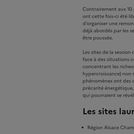
Contrairement aux 10 pr
ont cette fois-ci été l
d’organiser une remont
déjà abordés par les s
être poussée.
Les sites de la session
face à des situations 
concentrant les riche
hypercroissance) non m
phénomènes ont des con
précarité énergétique,
qui pourraient se révé
Les sites lau
Région Alsace Cham