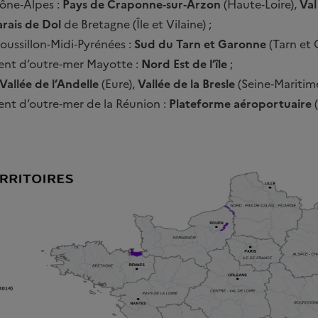
ône‐Alpes :
Pays de Craponne‐sur‐Arzon
(Haute‐Loire),
Val
rais de Dol
de Bretagne (Île et Vilaine) ;
ussillon‐Midi‐Pyrénées :
Sud du Tarn et Garonne
(Tarn et 
ent d’outre‐mer Mayotte :
Nord Est de l’île
;
Vallée de l’Andelle
(Eure),
Vallée de la Bresle
(Seine‐Maritime
nt d’outre‐mer de la Réunion :
Plateforme aéroportuaire
(