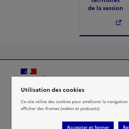
de la session
MINISTÈRES
TRANSITION ÉCOLOGIQUE
Utilisation des cookies
AMÉNAGEMENT DU TERRITOIRE
TRANSPORTS
Liberté, Égalité, Fraternité
Ce site utilise des cookies pour améliorer la navigation 
VILLE ET LOGEMENT
afficher des iframes (vidéos et podcasts).
Accepter et fermer
Re