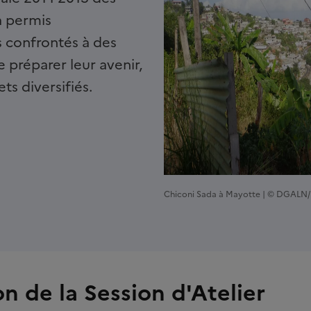
 a permis
s confrontés à des
 préparer leur avenir,
ts diversifiés.
witter
r par Email
Copier l'adresse de la page dans le presse-papiers
Chiconi Sada à Mayotte | © DGAL
n de la Session d'Atelier