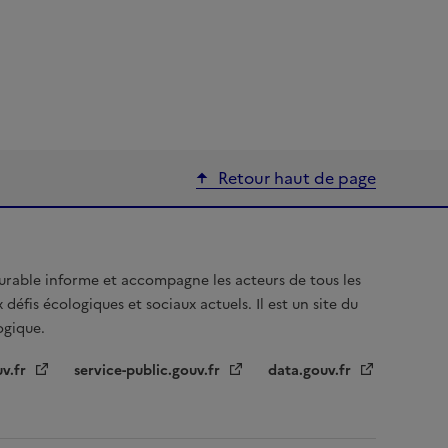
Retour haut de page
urable informe et accompagne les acteurs de tous les
 défis écologiques et sociaux actuels. Il est un site du
logique.
uv.fr
service-public.gouv.fr
data.gouv.fr