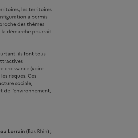
toires, les territoires
configuration a permis
approche des thèmes
ls la démarche pourrait
urtant, ils font tous
ttractives
 croissance (voire
les risques. Ces
cture sociale,
et de l’environnement,
eau Lorrain
(Bas Rhin) ;