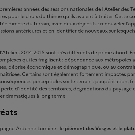
emières années des sessions nationales de l'Atelier des Terri
ibres pour le choix du thème qu'ils avaient à traiter. Cette 
ée directe du terrain, avec deux objectifs : renouveler l’
essions antérieures et en identifier de nouveaux sur lesque
 d’Ateliers 2014-2015 sont très différents de prime abord. Po
complexes qui les fragilisent : dépendance aux métropoles a
sses, déprise économique et démographique, ou au contraire
aîtrisée. Certains sont également fortement impactés par 
séquences perceptibles sur le terrain : paupérisation, fra
 perte d’identité des territoires, dégradations du paysage 
ler dramatiques à long terme.
réats
pagne‐Ardenne Lorraine : le
piémont des Vosges et le plat