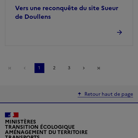
Vers une reconquête du site Sueur
de Doullens
Première page
Page précédente
1
2
3
Page suivante
Dernière page
Retour haut de page
MINISTÈRES
TRANSITION ÉCOLOGIQUE
AMÉNAGEMENT DU TERRITOIRE
TRANSPORTS
Liberté, Égalité, Fraternité