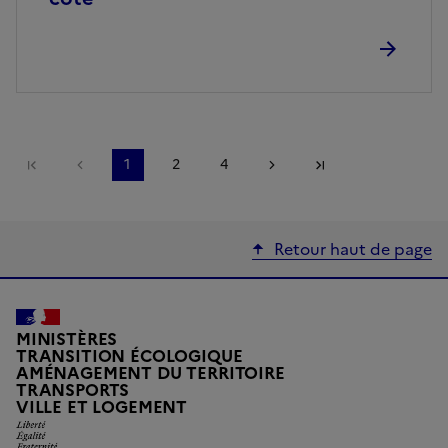
Première page
Page précédente
1
2
4
Page suivante
Dernière page
Retour haut de page
MINISTÈRES
TRANSITION ÉCOLOGIQUE
AMÉNAGEMENT DU TERRITOIRE
TRANSPORTS
Liberté, Égalité, Fraternité
VILLE ET LOGEMENT